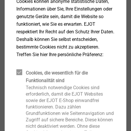
Produktdetails
Cookies können anonyme statistische Daten,
Informationen über Sie, Ihre Einstellungen oder
genutzte Geräte sein, damit die Website so
Anwendungen
funktioniert, wie Sie es erwarten. EJOT
Für Baustoffe, die im Drehgang gebohrt werden
respektiert Ihr Recht auf den Schutz Ihrer Daten.
Eigenschaften
Deshalb können Sie selbst entscheiden,
Speziell für den Einsatz im Mauerwerk
bestimmte Cookies nicht zu akzeptieren.
konzipierter Bohrer
Treffen Sie hier Ihre persönliche Präferenz:
Extrem scharfe, speziell angeschliffene
Hartmetall-Platte
Für den drehenden Einsatz - kein Schlagbohren
Cookies, die wesentlich für die
möglich - dank spezieller SDS-Plus Aufnahme
Funktionalität sind
Deutlich höhere Dübel-Performance aufgrund des
Technisch notwendige Cookies sind
präzisen und sauberen Bohrlochs möglich
erforderlich, damit die EJOT Websites
sowie der EJOT E-Shop einwandfrei
funktionieren. Dazu zählen
Downloads
Grundfunktionen wie Seitennavigation und
Zugriff auf sichere Bereiche. Diese können
nicht deaktiviert werden. Ohne diese
Deutsch