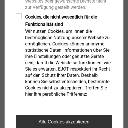
Websites oder gewünschte Dienste nicht
zur Verfügung gestellt werden.
Cookies, die nicht wesentlich für die
Funktionalität sind
Wir nutzen Cookies, um Ihnen die
bestmögliche Nutzung unserer Website zu
ermöglichen. Cookies können anonyme
®
Die EJOT PT
ist die erste Schraube, die speziell für
statistische Daten, Informationen über Sie,
die gewindefurchende Verschraubung in
Ihre Einstellungen oder genutzte Geräte
sein, damit die Website so funktioniert, wie
Thermoplaste entwickelt wurde. Sie gilt seit
Sie es erwarten. EJOT respektiert Ihr Recht
Jahrzehnten im Markt als Maßstab für eine
auf den Schutz Ihrer Daten. Deshalb
zuverlässige Direktverschraubung in Thermoplaste.
können Sie selbst entscheiden, bestimmte
Mögliche Einsatzbereiche dieses
Cookies nicht zu akzeptieren. Treffen Sie
Verbindungselementes erstrecken sich über sämtliche
hier Ihre persönliche Präferenz:
industrielle Anwendungsbereiche und Branchen. Da
die verbindungstechnischen Anforderungen in der
Industrie ständig ansteigen, war das Ziel bei der
Alle Cookies akzeptieren
Weiterentwicklung der bereits sehr guten