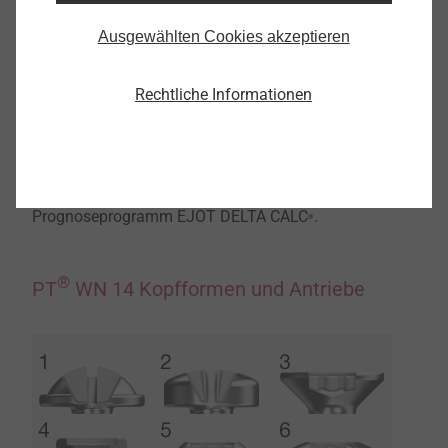
verbindungstechnischen Eigenschaften dieses
Verbindungselementes eine in allen Details optimierte
Ausgewählten Cookies akzeptieren
®
®
PT
Schraube. Die DELTA PT
Schraube ist das
Ergebnis dieses Optimierungsprozesses. Sie erfüllt
Rechtliche Informationen
höchste verbindungstechnische Anforderungen an
Präzision und Sicherheit, bietet aber auch signifikante
Vorteile in der Anwendung, beispielsweise bei der
Konstruktionsunterstützung mit dem
Prognoseprogramm EJOT DELTA CALC
.
®
®
PT
WN 14 Kopfformen und Antriebe