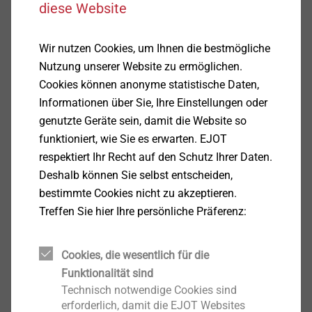
diese Website
Produkt anzeigen
Wir nutzen Cookies, um Ihnen die bestmögliche
Nutzung unserer Website zu ermöglichen.
Cookies können anonyme statistische Daten,
JF3-2H-4,8x19-E14
Informationen über Sie, Ihre Einstellungen oder
magaziniert
genutzte Geräte sein, damit die Website so
Bohrschrauben
funktioniert, wie Sie es erwarten. EJOT
Produkt anzeigen
respektiert Ihr Recht auf den Schutz Ihrer Daten.
Deshalb können Sie selbst entscheiden,
bestimmte Cookies nicht zu akzeptieren.
Treffen Sie hier Ihre persönliche Präferenz:
JT2-6-5,5 F12 EJOGUARD
Bohrschrauben
Cookies, die wesentlich für die
Funktionalität sind
Produkt anzeigen
Technisch notwendige Cookies sind
erforderlich, damit die EJOT Websites