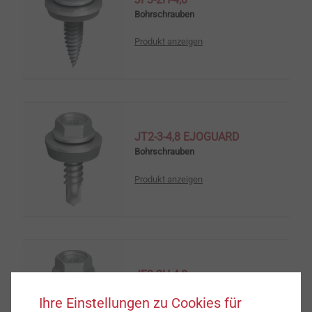
Bohrschrauben
Produkt anzeigen
JT2-3-4,8 EJOGUARD
Bohrschrauben
Produkt anzeigen
JF2-2H-4,8
Bohrschrauben
Ihre Einstellungen zu Cookies für