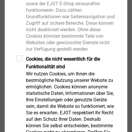
sowie der EJOT E-Shop einwandfrei
funktionieren. Dazu zählen
Grundfunktionen wie Seitennavigation und
Zugriff auf sichere Bereiche. Diese können
JT3-2H-Plus-5,5
nicht deaktiviert werden. Ohne diese
Bohrschrauben
Cookies könnten bestimmte Teile von
Websites oder gewünschte Dienste nicht
Produkt anzeigen
zur Verfügung gestellt werden.
Cookies, die nicht wesentlich für die
Funktionalität sind
Wir nutzen Cookies, um Ihnen die
bestmögliche Nutzung unserer Website zu
JT3-2-6,5
ermöglichen. Cookies können anonyme
Bohrschrauben
statistische Daten, Informationen über Sie,
Ihre Einstellungen oder genutzte Geräte
Produkt anzeigen
sein, damit die Website so funktioniert, wie
Sie es erwarten. EJOT respektiert Ihr Recht
auf den Schutz Ihrer Daten. Deshalb
können Sie selbst entscheiden, bestimmte