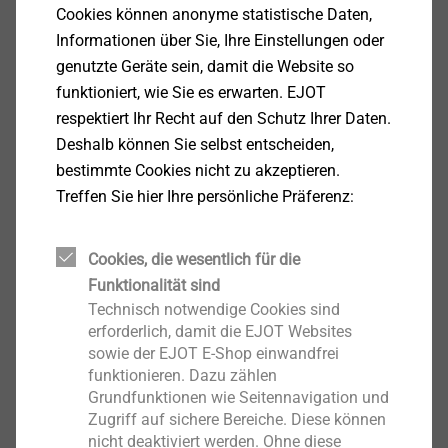
Zertifikate ISO 9001
Cookies können anonyme statistische Daten,
ISO 9001 EJOT Polska_de.pdf
146 KB
Informationen über Sie, Ihre Einstellungen oder
ISO 9001 EJOT SE & Co KG - Stockwiese
143 KB
genutzte Geräte sein, damit die Website so
ISO 9001 EJOT SE DE
113 KB
funktioniert, wie Sie es erwarten. EJOT
ISO 9001 EJOT-Octaqon India_de
112 KB
respektiert Ihr Recht auf den Schutz Ihrer Daten.
ISO 9001 Schweiz.pdf_DE
103 KB
Deshalb können Sie selbst entscheiden,
ISO 9001 Türkei DE
146 KB
bestimmte Cookies nicht zu akzeptieren.
ISO 9001_2015 Business Unit Cold Forming_Werk Herrenwiese.pdf_DE
Treffen Sie hier Ihre persönliche Präferenz:
ISO 9001_2015 _Werk Tambach_DE.pdf
138 KB
ISO 9001_2015_Business Unit Bauschraube_Werk In der Aue.pdf_DE
Cookies, die wesentlich für die
ISO 9001_2015_Business Unit Business Insert Molding / Headlamp Adjuster_Werk Berghausen.pdf_DE
Funktionalität sind
Technisch notwendige Cookies sind
Zertifizierung unseres
erforderlich, damit die EJOT Websites
Qualitätsmanagementsystems IATF
sowie der EJOT E-Shop einwandfrei
16949_2016
funktionieren. Dazu zählen
Grundfunktionen wie Seitennavigation und
Zugriff auf sichere Bereiche. Diese können
nicht deaktiviert werden. Ohne diese
DE