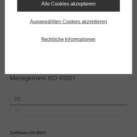
Alle Cookies akzeptieren
EN
Ausgewählten Cookies akzeptieren
Zertifikate UM14001
Bestätigung Stromlieferung aus erneuerbaren Energien
Rechtliche Informationen
ISO 14001.pdf_DE
97 KB
Verifizierungserklärung 10.12.2020.pdf
632 KB
Arbeits- und Gesundheitsschutz
Management ISO 45001
DE
EN
Zertifikate ISO 45001