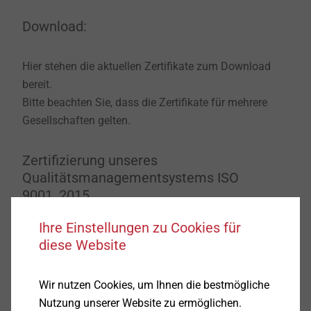
Download:
Hier stehen die aktuellen Zertifikate zum Download
bereit.
Bitte beachten Sie, dass die Zertifikate für mehrere
Gesellschaften gelten.
Zertifizierung unseres
Qualitätsmanagementsystems ISO
9001_2015
Ihre Einstellungen zu Cookies für
DE
diese Website
EN
Wir nutzen Cookies, um Ihnen die bestmögliche
Nutzung unserer Website zu ermöglichen.