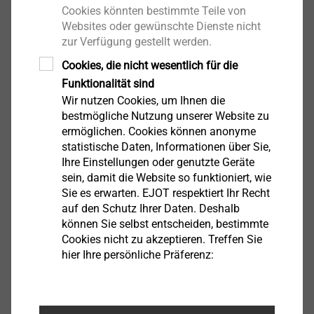
Cookies könnten bestimmte Teile von
EN
Websites oder gewünschte Dienste nicht
zur Verfügung gestellt werden.
Cookies, die nicht wesentlich für die
Zertifikate IATF 16949
Funktionalität sind
IATF16949 EJOT Polska.pdf_DE
137 KB
Wir nutzen Cookies, um Ihnen die
IATF 16949_EJOT Octaqon_DE.pdf
122 KB
bestmögliche Nutzung unserer Website zu
IATF 16949_EJOT Schweiz.pdf_DE
128 KB
ermöglichen. Cookies können anonyme
IATF 16949_EJOT Tezmak_DE.pdf
114 KB
statistische Daten, Informationen über Sie,
Ihre Einstellungen oder genutzte Geräte
IATF_16949_2016_Tambach.pdf_DE
111 KB
sein, damit die Website so funktioniert, wie
IATF_16949_Business_Unit_Cold_Forming_Werk_Herrenwiese.pdf_DE
Sie es erwarten. EJOT respektiert Ihr Recht
IATF_16949_Business_Unit_Insert Molding_Headlamp_Adjuster_Werk_Berghausen.pdf_DE
auf den Schutz Ihrer Daten. Deshalb
können Sie selbst entscheiden, bestimmte
Zertifizierung unseres
Cookies nicht zu akzeptieren. Treffen Sie
hier Ihre persönliche Präferenz:
Umweltmanagementsystems ISO 14001
DE