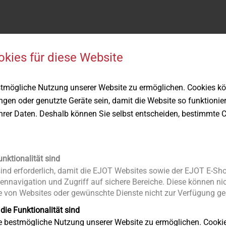
okies für diese Website
stmögliche Nutzung unserer Website zu ermöglichen. Cookies k
ation Engineer (M/W/D)
ungen oder genutzte Geräte sein, damit die Website so funktionie
Ihrer Daten. Deshalb können Sie selbst entscheiden, bestimmte C
 Fassadenbau (M/W/D)
unktionalität sind
lle dabei? Wir freuen uns auch über Ihre aussagekräftige Initiat
nd erforderlich, damit die EJOT Websites sowie der EJOT E-Sho
Co KG
ennavigation und Zugriff auf sichere Bereiche. Diese können nic
 von Websites oder gewünschte Dienste nicht zur Verfügung ges
 die Funktionalität sind
ie bestmögliche Nutzung unserer Website zu ermöglichen. Cooki