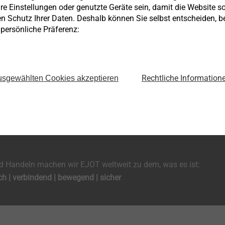
re Einstellungen oder genutzte Geräte sein, damit die Website so 
en Schutz Ihrer Daten. Deshalb können Sie selbst entscheiden, 
e persönliche Präferenz:
Rechtliche Information
sgewählten Cookies akzeptieren
onaler Marktführer für innovative Verbindungssysteme in unser
oblemstellung entwickeln wir das Know-how für Verbindungslö
als eine starke Marke, das Firmenschild, das Firmengelände ode
 Handeln machen wir EJOT weltweit zu dem, was es ist:
ch | verbindend | bewegend | sicher