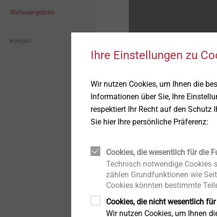
Hybrid-Bauteile &
Holzschrauben
Dichtmanschetten
Bau Blog
Software
Whistleblower
Stellenangebote
Insertmolding
CROSSFIX
Industrieller Leichtbau
Dämmstoffbefestigungen
Historie
Kontakt
Befestigungen für hybride
LT-System
Schaum-Strukturen
Ihre Einstellungen zu Co
Innenausbau
Aktuelle Stellen:
Direktmontage
Nachhaltigkeit
Pro-Line
Scheinwerfer-
Wir nutzen Cookies, um Ihnen die be
Montageelemente für
Verstellsysteme
Anbauteile
Projektberater / Specific
Informationen über Sie, Ihre Einstell
Niete
STR U 2G
respektiert Ihr Recht auf den Schutz 
Befestigungen für
Profile für WDVS
Bautechniker im Bereich
dünnwandige Bauteile
Sie hier Ihre persönliche Präferenz:
Maschinen/Werkzeuge
Iso-Bar ECO
Solar
Automatische Montage /
Cookies, die wesentlich für die F
Es ist keine passende Ste
Zubehör
Technische Sauberkeit
Dichtschraube JZ5
Technisch notwendige Cookies si
EJOT AUSTRIA GmbH & 
zählen Grundfunktionen wie Seit
Dübeltechnik
Selina Hammerer
Cookies könnten bestimmte Teile
Mikroschrauben
Betonschrauben
Grazer Vorstadt 146
Cookies, die nicht wesentlich für
Vorgehängte Hinterlüftete
8570 Voitsberg
Wir nutzen Cookies, um Ihnen d
Fassaden
Technische Details und