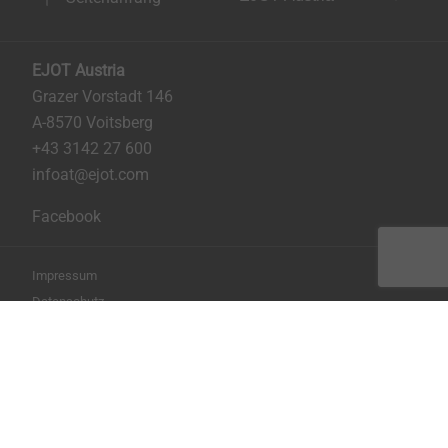
EJOT Austria
Grazer Vorstadt 146
A-8570 Voitsberg
+43 3142 27 600
infoat@ejot.com
Facebook
Impressum
Datenschutz
AGB
Seite drucken
Copyright © 2026 EJOT