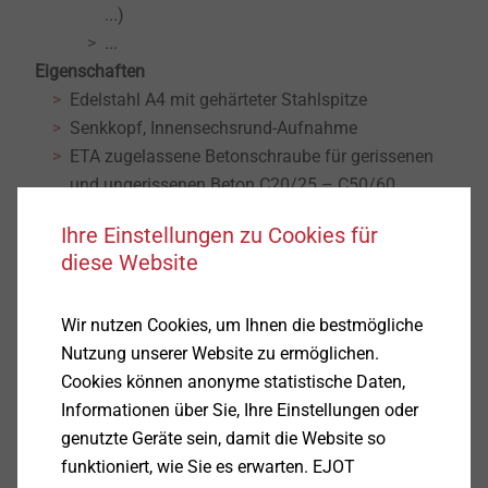
...)
...
Eigenschaften
Edelstahl A4 mit gehärteter Stahlspitze
Senkkopf, Innensechsrund-Aufnahme
ETA zugelassene Betonschraube für gerissenen
und ungerissenen Beton C20/25 – C50/60
Selbstschneidender zugelassener Schraubanker
Ihre Einstellungen zu Cookies für
für die Durchsteckmontage
diese Website
Kein Anzugsdrehmoment
Vorteile
Wir nutzen Cookies, um Ihnen die bestmögliche
Erfordert nur ein kleines Bohrloch
Nutzung unserer Website zu ermöglichen.
Keine Spreizkräfte, deshalb geringe Rand- und
Cookies können anonyme statistische Daten,
Achsabstände
Informationen über Sie, Ihre Einstellungen oder
Vollständig demontierbar
genutzte Geräte sein, damit die Website so
Verankerungsgründe
funktioniert, wie Sie es erwarten. EJOT
Zugelassen für