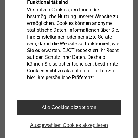
Funktionalität sind
Englisch
Wir nutzen Cookies, um Ihnen die
bestmögliche Nutzung unserer Website zu
ermöglichen. Cookies können anonyme
ETA-22/0413.pdf
893 KB
statistische Daten, Informationen über Sie,
Broschüre.pdf
1 MB
Ihre Einstellungen oder genutzte Geräte
Technische Broschüre.pdf
2 MB
sein, damit die Website so funktioniert, wie
Sie es erwarten. EJOT respektiert Ihr Recht
Produktdatenblatt.pdf
201 KB
auf den Schutz Ihrer Daten. Deshalb
DoP ETA-22/0413.pdf
961 KB
können Sie selbst entscheiden, bestimmte
Cookies nicht zu akzeptieren. Treffen Sie
hier Ihre persönliche Präferenz:
Filter
Alle Cookies akzeptieren
Ausgewählten Cookies akzeptieren