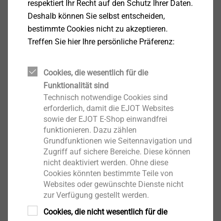
respektiert Ihr Recht auf den Schutz Ihrer Daten.
Gerissenen Beton
Deshalb können Sie selbst entscheiden,
Ungerissenen Beton
bestimmte Cookies nicht zu akzeptieren.
Treffen Sie hier Ihre persönliche Präferenz:
Hinweis:
Die Kennwerte für zulässige Lasten in ungerissenen
Cookies, die wesentlich für die
Beton und gerissenen Beton entnehmen sie bitte dem
Funktionalität sind
Produktdatenblatt
Technisch notwendige Cookies sind
Technische Daten
erforderlich, damit die EJOT Websites
sowie der EJOT E-Shop einwandfrei
Antrieb: T30
funktionieren. Dazu zählen
Feuerbeständig: R120
Grundfunktionen wie Seitennavigation und
Edelstahl Rostfrei
Zugriff auf sichere Bereiche. Diese können
nicht deaktiviert werden. Ohne diese
Cookies könnten bestimmte Teile von
Downloads
Websites oder gewünschte Dienste nicht
zur Verfügung gestellt werden.
Deutsch
Cookies, die nicht wesentlich für die