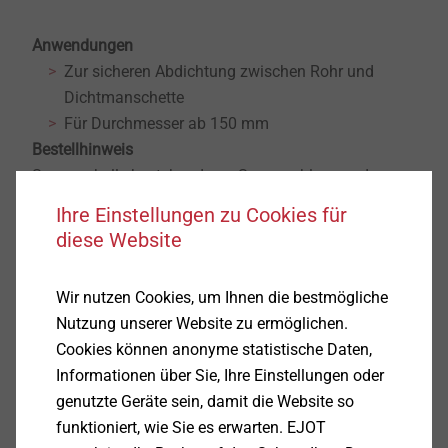
Anwendungen
Zur sicheren Abdichtung zwischen Rohr und
Dichtmanschette
Für Durchmesser ab 150 mm
Bestellhinweis
Spannschelle bestehend aus Spannschloss und
Universalspannband. Länge des
Ihre Einstellungen zu Cookies für
Universalspannbandes ≥ Rohrumfang + 50 mm.
diese Website
Montage des Spannbandes
Klappschraube des Spannschlosses aufklappen, ein
Wir nutzen Cookies, um Ihnen die bestmögliche
Ende des Universalspannbandes durch das
Nutzung unserer Website zu ermöglichen.
Spannschloss stecken und ca. 15 mm umknicken.
Cookies können anonyme statistische Daten,
®
Universalspannband um den Dektite
legen, durch das
Informationen über Sie, Ihre Einstellungen oder
Spannschloss stecken und von Hand anziehen.
genutzte Geräte sein, damit die Website so
Klappschraube einklappen und mit einem
funktioniert, wie Sie es erwarten. EJOT
Schraubendreher soweit wie möglich spannen.