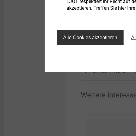
Bestellbezeichnung
EJOT respektiert Ihr Recht auf d
akzeptieren. Treffen Sie hier Ihr
Alle Cookies akzeptieren
Au
Hammerbohrer A-Konus 5
Hammerbohrer A-Konus 6
Hammerbohrer A-Konus 8
Weitere interess