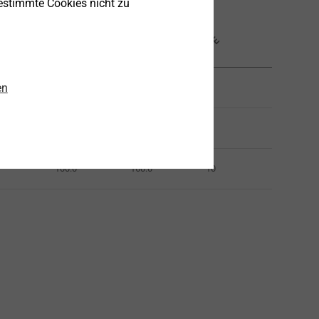
Gesamtlänge mm
bestimmte Cookies nicht zu
Arbeitslänge mm
m
VPE
en
100.0
160.0
1
100.0
160.0
1
100.0
160.0
10