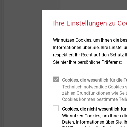
LIEBIG Schwerlastanker
Oberflächen
Bolzenanker BA Plus
Strukturbauteile aus
Ihre Einstellungen zu Co
Kunststoffen
Gleitpunktschraube VARIO
Wir nutzen Cookies, um Ihnen die be
Informationen über Sie, Ihre Einstell
Filter
Iso-Team
respektiert Ihr Recht auf den Schutz 
Sie hier Ihre persönliche Präferenz:
Flachdachprofil FP
Cookies, die wesentlich für die F
KERI-Anker
Technisch notwendige Cookies si
zählen Grundfunktionen wie Seit
Cookies könnten bestimmte Teile
Distanzschraube
Cookies, die nicht wesentlich für
Wir nutzen Cookies, um Ihnen d
JBS-R/EcoTek
Daten, Informationen über Sie, Ih