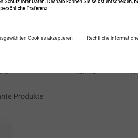
en Schutz Ihrer Daten. Deshalb können Sie selbst entscheiden, 
Artikelnummer
e persönliche Präferenz:
ø m
Rechtliche Information
9270050160
5.0
sgewählten Cookies akzeptieren
x160
9270060160
6.0
x160
9200080100
8.0
x160
ante Produkte