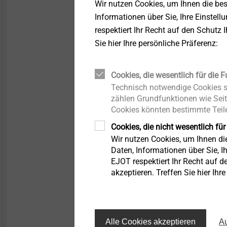
Dichtscheibe ≤ E14
Wir nutzen Cookies, um Ihnen die be
LIEBIG Schwerlastanker
Oberflächen
Informationen über Sie, Ihre Einstell
Vorteile
respektiert Ihr Recht auf den Schutz 
Bolzenanker BA Plus
Strukturbauteile aus
Kein seitliches Auskn
Kunststoffen
Sie hier Ihre persönliche Präferenz:
Hohe Lebensdauer un
Gleitpunktschraube VARIO
Gleichmäßige Vorspan
Cookies, die wesentlich für die F
Anschlagverschraub
Technisch notwendige Cookies si
Iso-Team
Reduzierter Außend
zählen Grundfunktionen wie Seit
Eigenschaften
Cookies könnten bestimmte Teile
Klemmfunktion
Flachdachprofil FP
Cookies, die nicht wesentlich für
Einfache Handhabun
Wir nutzen Cookies, um Ihnen d
Optimale Verarbeitung
Daten, Informationen über Sie, Ih
KERI-Anker
Sichere Schraubenfü
EJOT respektiert Ihr Recht auf d
akzeptieren. Treffen Sie hier Ihr
Distanzschraube
JBS-R/EcoTek
Alle Cookies akzeptieren
Au