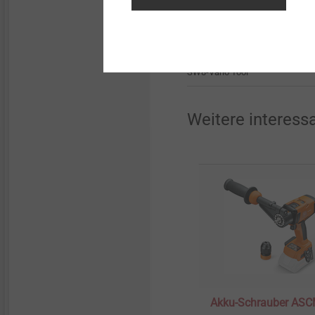
Bestellbezeichnung
SW8-Vario Tool
Weitere interess
Akku-Schrauber AS