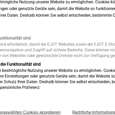
stmögliche Nutzung unserer Website zu ermöglichen. Cookies k
ungen oder genutzte Geräte sein, damit die Website so funktionie
Ihrer Daten. Deshalb können Sie selbst entscheiden, bestimmte C
Produktda
icken des Befestigers
d Präzision dank Stahlausführung
nkraft in der Verbindung durch
unktionalität sind
ung
nd erforderlich, damit die EJOT Websites sowie der EJOT E-Sho
urchmesser von 17,2 mm
ennavigation und Zugriff auf sichere Bereiche. Diese können nic
 von Websites oder gewünschte Dienste nicht zur Verfügung ges
 die Funktionalität sind
g
ie bestmögliche Nutzung unserer Website zu ermöglichen. Cooki
 in jeder Position
re Einstellungen oder genutzte Geräte sein, damit die Website so 
hrung
en Schutz Ihrer Daten. Deshalb können Sie selbst entscheiden, 
e persönliche Präferenz:
Rechtliche Information
sgewählten Cookies akzeptieren