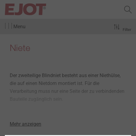
Menu
Filter
Niete
Der zweiteilige Blindniet besteht aus einer Niethülse,
die auf einen Nietdorn montiert ist. Für die
Verarbeitung muss nur eine Seite der zu verbindenden
Bauteile zugänglich sein.
Mehr anzeigen