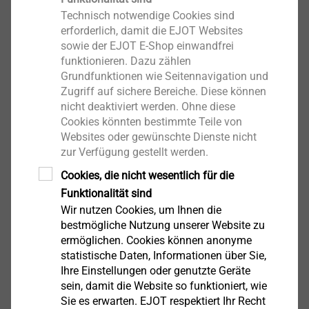
Technisch notwendige Cookies sind
Produkt anzeigen
erforderlich, damit die EJOT Websites
sowie der EJOT E-Shop einwandfrei
funktionieren. Dazu zählen
Grundfunktionen wie Seitennavigation und
Mehrbereichsblindniet
Zugriff auf sichere Bereiche. Diese können
®
ECORIV
nicht deaktiviert werden. Ohne diese
Aluminium/Edelstahl
Cookies könnten bestimmte Teile von
Niete
Websites oder gewünschte Dienste nicht
zur Verfügung gestellt werden.
Produkt anzeigen
Cookies, die nicht wesentlich für die
Funktionalität sind
Wir nutzen Cookies, um Ihnen die
bestmögliche Nutzung unserer Website zu
®
Blindniet ECORIV
ermöglichen. Cookies können anonyme
Aluminium/Edelstahl K14
statistische Daten, Informationen über Sie,
Niete
Ihre Einstellungen oder genutzte Geräte
sein, damit die Website so funktioniert, wie
Produkt anzeigen
Sie es erwarten. EJOT respektiert Ihr Recht