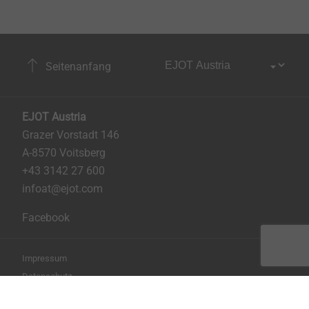
Seitenanfang
EJOT Austria
Grazer Vorstadt 146
A-8570 Voitsberg
+43 3142 27 600
infoat@ejot.com
Facebook
Impressum
Datenschutz
AGB