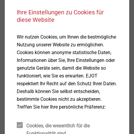
Produkte
Ihre Einstellungen zu Cookies für
(5)
diese Website
Wir nutzen Cookies, um Ihnen die bestmögliche
Nutzung unserer Website zu ermöglichen.
Cookies können anonyme statistische Daten,
®
Blindniet ECORIV
Informationen über Sie, Ihre Einstellungen oder
Aluminium/Edelstahl K16
genutzte Geräte sein, damit die Website so
Niete
funktioniert, wie Sie es erwarten. EJOT
Produkt anzeigen
respektiert Ihr Recht auf den Schutz Ihrer Daten.
Deshalb können Sie selbst entscheiden,
bestimmte Cookies nicht zu akzeptieren.
Treffen Sie hier Ihre persönliche Präferenz:
®
Becherblindniet ECORIV
Aluminium/Edelstahl
Cookies, die wesentlich für die
Niete
Funktionalität sind