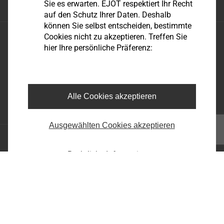
Sie es erwarten. EJOT respektiert Ihr Recht
auf den Schutz Ihrer Daten. Deshalb
können Sie selbst entscheiden, bestimmte
EJOT Austria
Cookies nicht zu akzeptieren. Treffen Sie
hier Ihre persönliche Präferenz:
Grazer Vorstadt 146
A-8570 Voitsberg
+43 3142 27 600
infoat@ejot.com
Alle Cookies akzeptieren
Facebook
Ausgewählten Cookies akzeptieren
Impressum
Datenschutz
Rechtliche Informationen
AGB
Seite drucken
Copyright © 2026 EJOT