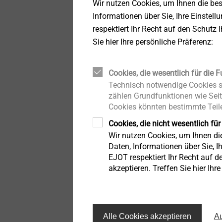
Wir nutzen Cookies, um Ihnen die be
LIEBIG Schwerlastanker
Oberflächen
®
EJOT
Adjustment Syst
Informationen über Sie, Ihre Einstell
respektiert Ihr Recht auf den Schutz 
Bolzenanker BA Plus
Strukturbauteile aus
... Einstellen von
Kunststoffen
Sie hier Ihre persönliche Präferenz:
Scheinwerferverstellsy
Gleitpunktschraube VARIO
Cookies, die wesentlich für die F
Technisch notwendige Cookies si
Iso-Team
Mehr Informationen
zählen Grundfunktionen wie Seit
Cookies könnten bestimmte Teile
Flachdachprofil FP
Cookies, die nicht wesentlich für
Wir nutzen Cookies, um Ihnen d
Daten, Informationen über Sie, Ih
KERI-Anker
EJOT respektiert Ihr Recht auf d
akzeptieren. Treffen Sie hier Ihr
Distanzschraube
JBS-R/EcoTek
Alle Cookies akzeptieren
Au