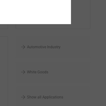
Automotive Industry
White Goods
Show all Applications