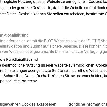
stmögliche Nutzung unserer Website zu ermöglichen. Cookies k
ems ...
ungen oder genutzte Geräte sein, damit die Website so funktionie
Ihrer Daten. Deshalb können Sie selbst entscheiden, bestimmte C
Sie möchten Ihr
verbindungstechnisches Fachwissen
stemem ...
ausbauen? Dann besuchen Sie jetzt
unsere digitalen Expert Days. In diese
unktionalität sind
deutschsprachigen Schulungsreihe
nd erforderlich, damit die EJOT Websites sowie der EJOT E-Sho
halten wir zahlreiche Tipps und
ennavigation und Zugriff auf sichere Bereiche. Diese können nic
Anregungen für die
 von Websites oder gewünschte Dienste nicht zur Verfügung ges
Direktverschraubung in verschiedenst
 die Funktionalität sind
Werkstoffe für Sie bereit. Die an jede
ie bestmögliche Nutzung unserer Website zu ermöglichen. Cooki
ersten Dienstag im Monat stattfinden
re Einstellungen oder genutzte Geräte sein, damit die Website so 
en Schutz Ihrer Daten. Deshalb können Sie selbst entscheiden, 
kostenlose Online-Schulungsreihe
e persönliche Präferenz:
beinhaltet auch spezielle
Anwendungsbereiche wie
beispielsweise Elektromobilität oder
Fügetechniken für Body-in-White.
Rechtliche Information
sgewählten Cookies akzeptieren