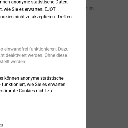
önnen anonyme statistische Daten,
​​​​​​​Alle Industrie- Serviceleistungen im
rt, wie Sie es erwarten. EJOT
Überblick
ookies nicht zu akzeptieren. Treffen
r
Zur Serviceübersicht
p einwandfrei funktionieren. Dazu
ht deaktiviert werden. Ohne diese
tellt werden.
e
m
es können anonyme statistische
de,
funktioniert, wie Sie es erwarten.
bestimmte Cookies nicht zu
en