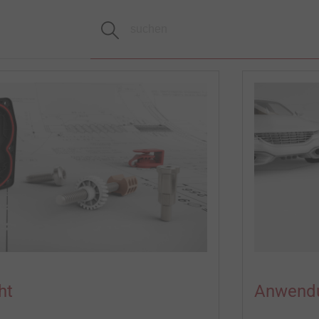
ht
Anwendu