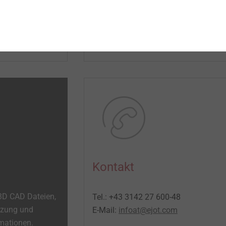
Mehr Informationen
Kontakt
 3D CAD Dateien,
Tel.: +43 3142 27 600-48
tzung und
E-Mail:
infoat@ejot.com
rmationen.