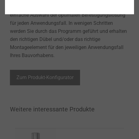
Der EJOT WDVS Produkt-Konfigurator ermöglicht eine
einfache Auswahl der optimalen Befestigungslösung
für jeden Anwendungsfall. In wenigen Schritten
werden Sie durch das Programm geführt und erhalten
den richtigen Dübel und/oder das richtige
Montageelement für den jeweiligen Anwendungsfall
Ihres Bauvorhabens.
Zum Produkt-Konfigurator
Weitere interessante Produkte