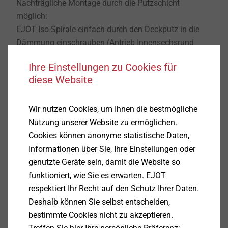
Nachträgliche Montage durch die Putzschicht
möglich:
EJOT Iso-Spirale einfach durch den Deckputz in die
Dämmung einschrauben (Antrieb Innensechsrund
TX40, meist ohne Vorbohren), anschließend Schraube
Ihre Einstellungen zu Cookies für
Ø 4-5 mm eindrehen und Anbauteil mit einem
diese Website
handelsüblichen Montagewerkzeug befestigen.
Produktvorteile
Wärmebrückenfrei
Wir nutzen Cookies, um Ihnen die bestmögliche
Einfache und sichere Montage
Nutzung unserer Website zu ermöglichen.
Kein Vorbohren erforderlich
Cookies können anonyme statistische Daten,
Informationen über Sie, Ihre Einstellungen oder
genutzte Geräte sein, damit die Website so
Downloads
funktioniert, wie Sie es erwarten. EJOT
respektiert Ihr Recht auf den Schutz Ihrer Daten.
Deutsch
Deshalb können Sie selbst entscheiden,
bestimmte Cookies nicht zu akzeptieren.
Englisch