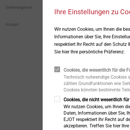
Hybrid-Bauteile &
Holzschrauben
Dichtmanschetten
Bau Blog
Software
Whistleblower
Stellenangebote
Insertmolding
Ihre Einstellungen zu Co
CROSSFIX
Industrieller Leichtbau
Dämmstoffbefestigungen
Historie
Kontakt
Befestigungen für hybride
Wir nutzen Cookies, um Ihnen die be
LT-System
Schaum-Strukturen
Innenausbau
Informationen über Sie, Ihre Einstell
Direktmontage
Nachhaltigkeit
respektiert Ihr Recht auf den Schutz 
Pro-Line
Scheinwerfer-
Anwendungsbereiche
Montageelemente für
Verstellsysteme
Sie hier Ihre persönliche Präferenz:
Anzeigen
Anbauteile
Niete
STR U 2G
Befestigungen für
Cookies, die wesentlich für die F
Profile für WDVS
dünnwandige Bauteile
Maschinen/Werkzeuge
Technisch notwendige Cookies si
Iso-Bar ECO
zählen Grundfunktionen wie Seit
Solar
Cookies könnten bestimmte Teile
Automatische Montage /
Zubehör
Technische Sauberkeit
Dichtschraube JZ5
Cookies, die nicht wesentlich für
Wir nutzen Cookies, um Ihnen d
Dübeltechnik
Mikroschrauben
Daten, Informationen über Sie, Ih
Betonschrauben
EJOT respektiert Ihr Recht auf d
Vorgehängte Hinterlüftete
akzeptieren. Treffen Sie hier Ihr
Fassaden
Technische Details und