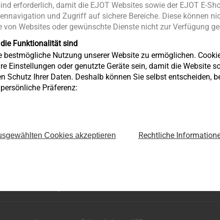
nd erforderlich, damit die EJOT Websites sowie der EJOT E-Sho
ennavigation und Zugriff auf sichere Bereiche. Diese können nic
 von Websites oder gewünschte Dienste nicht zur Verfügung ges
 die Funktionalität sind
ie bestmögliche Nutzung unserer Website zu ermöglichen. Cooki
re Einstellungen oder genutzte Geräte sein, damit die Website so 
en Schutz Ihrer Daten. Deshalb können Sie selbst entscheiden, 
e persönliche Präferenz:
Rechtliche Information
sgewählten Cookies akzeptieren
Grazer Vorstadt 146
A-8570 Voitsberg
+43 3142 27 600
infoat@ejot.com