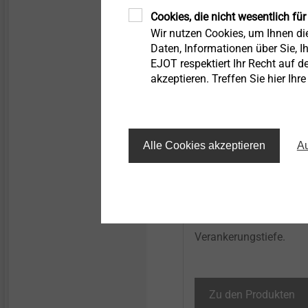
Cookies, die nicht wesentlich für
Wir nutzen Cookies, um Ihnen d
Daten, Informationen über Sie, Ih
Befestigungslö
EJOT respektiert Ihr Recht auf d
akzeptieren. Treffen Sie hier Ihr
Wärmedämm-
Verbundsystem
Alle Cookies akzeptieren
Au
Leistungsstarke Dübel 
sicheren Halt in allen 
Dämmstoffen. Die spez
Spreizzonen ermöglich
Lasten bei minimaler
Verankerungstiefe. ​
Zu den Produkten