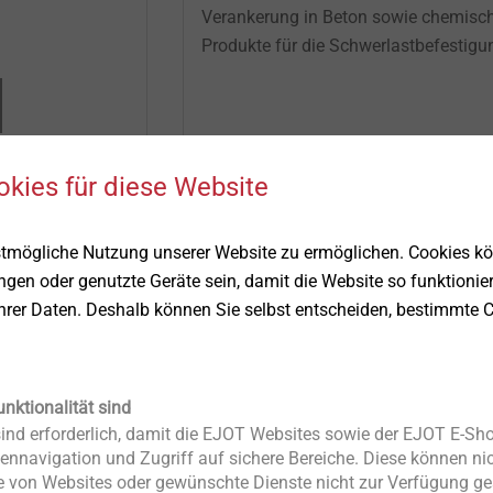
Verankerung in Beton sowie chemisc
Produkte für die Schwerlastbefestigu
Zu den Produkten
okies für diese Website
stmögliche Nutzung unserer Website zu ermöglichen. Cookies k
ungen oder genutzte Geräte sein, damit die Website so funktionie
und Detaillösungen für professionelle WD
Ihrer Daten. Deshalb können Sie selbst entscheiden, bestimmte C
unktionalität sind
nd erforderlich, damit die EJOT Websites sowie der EJOT E-Sho
ennavigation und Zugriff auf sichere Bereiche. Diese können nic
 von Websites oder gewünschte Dienste nicht zur Verfügung ges