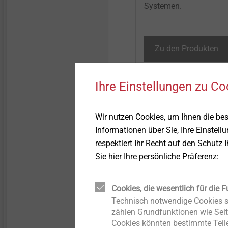
Systemen.​
Zu den Produkten
Ihre Einstellungen zu Co
Wir nutzen Cookies, um Ihnen die be
Informationen über Sie, Ihre Einstell
WDVS-Befestiger 
respektiert Ihr Recht auf den Schutz 
Sie hier Ihre persönliche Präferenz:
Cookies, die wesentlich für die F
Technisch notwendige Cookies si
zählen Grundfunktionen wie Seit
Cookies könnten bestimmte Teile