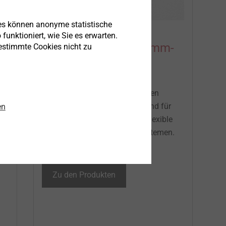
es können anonyme statistische
funktioniert, wie Sie es erwarten.
Profile für Wärmedämm-
bestimmte Cookies nicht zu
Verbundsysteme​
n
Die Profile eigen sich zur exakten
Ausbildung von Außenecken und für
en
dauerhaft schlagregendichte, flexible
S-
Bauteilanschlüsse in WDV-Systemen. ​
Zu den Produkten