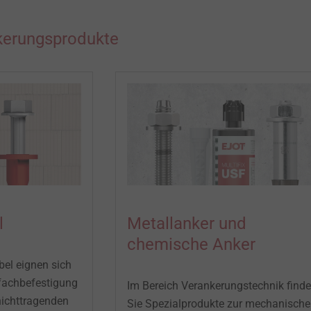
kerungsprodukte​
l
Metallanker und
chemische Anker
el eignen sich
fachbefestigung
Im Bereich Verankerungstechnik find
nichttragenden
Sie Spezialprodukte zur mechanisch