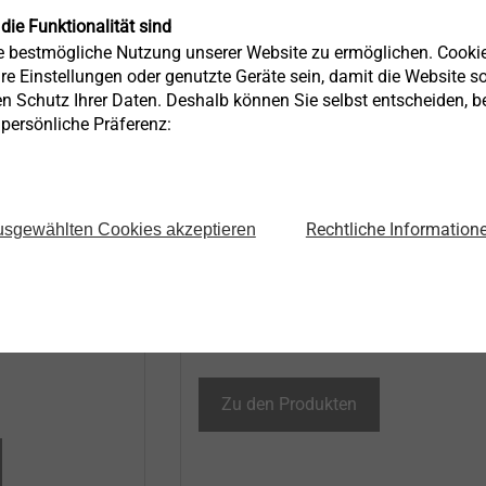
 die Funktionalität sind
ie bestmögliche Nutzung unserer Website zu ermöglichen. Cooki
re Einstellungen oder genutzte Geräte sein, damit die Website so 
sungen für
Montageelemente für
en Schutz Ihrer Daten. Deshalb können Sie selbst entscheiden, 
e persönliche Präferenz:
Anbauteile
e​
Die EJOT Befestigungslösungen eige
sich für verschiedene Anforderungen
Rechtliche Information
sgewählten Cookies akzeptieren
sorgen für
zur geplanten und nachträglichen
Bau- und
Befestigung von Anbauteilen an WDV
iellen
Fassaden. ​
en höchste
Zu den Produkten