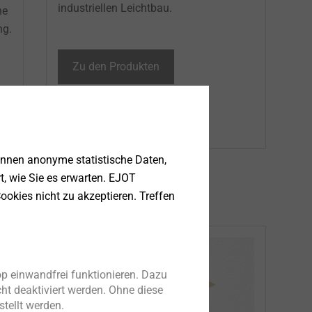
industriellen Leichtbau. ​
he
ng.
Zu den Produkten
önnen anonyme statistische Daten,
rt, wie Sie es erwarten. EJOT
V-Systeme​​
ookies nicht zu akzeptieren. Treffen
p einwandfrei funktionieren. Dazu
ht deaktiviert werden. Ohne diese
tellt werden.