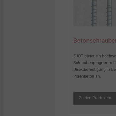
LIEBIG Schwerlastanker
Oberflächen
Bolzenanker BA Plus
Strukturbauteile aus
Kunststoffen
Gleitpunktschraube VARIO
Betonschraube
Iso-Team
EJOT bietet ein hochwe
Schraubenprogramm für
Flachdachprofil FP
Direktbefestigung in B
Porenbeton an. ​
KERI-Anker
Distanzschraube
Zu den Produkten
JBS-R/EcoTek