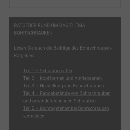
(werksseitig durch EJOT)
Das Risiko des fertigungsbedingten,
RATGEBER RUND UM DAS THEMA
wasserstoffinduzierten Sprödbruchs wird unter
BOHRSCHRAUBEN
anderem durch die Materialauswahl, exakte
Prozessparameter sowie fertigungsbegleitende
Lesen Sie auch die Beiträge des Bohrschrauben-
Prüfungen reduziert bzw. frühzeitig detektiert. Bei
Ratgebers.
galvanisch aufgebrachten Zinkschichten ist das
Gefährdungspotenzial durch einen
Teil 1 – Schraubenarten
wasserstoffinduzierten Sprödbruch nach Stand der
Teil 2 – Kopfformen und Antriebsarten
Technik (z. B. DIN EN ISO 4042) jedoch nie zu 100 %
Teil 3 – Herstellung von Bohrschrauben
auszuschließen. Hinzu kommt, dass in der Regel keine
Teil 4 – Randabstände von Bohrschrauben
Aussage über das exakte Wasserstoffangebot im
und gewindefurchenden Schrauben
Betrieb getroffen werden kann.
​​​​​​​Teil 5 – Montagefehler bei Bohrschrauben
vermeiden
Vereinfacht gesagt wird im Fertigungsprozess bei der
Oberflächenbehandlung die Freisetzung von