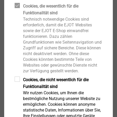
Wetterbedingungen führen nicht selten dazu, dass
Cookies, die wesentlich für die
zwischen den einzelnen Montagephasen ungewollte
Funktionalität sind
Verzögerungen auftreten. Heißt konkret, dass die
Technisch notwendige Cookies sind
Stahlschrauben über mehrere Tage oder Wochen
erforderlich, damit die EJOT Websites
„bewittert“ werden, obwohl der Werkstoff hierfür nicht
sowie der EJOT E-Shop einwandfrei
funktionieren. Dazu zählen
optimiert ist. Gefährlich wird es, wenn die Schrauben
Grundfunktionen wie Seitennavigation und
während der Montage mit einem hohen
Zugriff auf sichere Bereiche. Diese können
Anzugsmoment im Stahlträger eingeschraubt wurden
nicht deaktiviert werden. Ohne diese
oder schräg verspannt sind. Der Ausfall der
Cookies könnten bestimmte Teile von
Schraubenverbindung erfolgt dann ohne vorab
Websites oder gewünschte Dienste nicht
sichtbare Verformungen oder Korrosionspunkte.
zur Verfügung gestellt werden.
Vorhersagen bezüglich des Bruchzeitpunkts sind
Cookies, die nicht wesentlich für die
daher nicht möglich. Schadensfälle können auch
Funktionalität sind
Monate nach Abschluss der Montagearbeiten noch
Wir nutzen Cookies, um Ihnen die
eintreten. Zu den oftmals gravierenden Folgen zählen
bestmögliche Nutzung unserer Website zu
ermöglichen. Cookies können anonyme
neben stillgelegten Baustellen hohe
statistische Daten, Informationen über Sie,
Reklamationskosten und Imageschäden. Darüber
Ihre Einstellungen oder genutzte Geräte