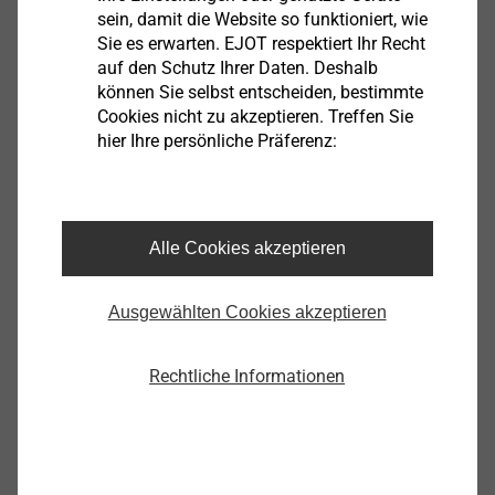
hinaus sind auch Gefahren für Leib und Leben durch
sein, damit die Website so funktioniert, wie
herabfallende Bauteile nicht auszuschließen.
Sie es erwarten. EJOT respektiert Ihr Recht
auf den Schutz Ihrer Daten. Deshalb
Der Teileinsturz der Berliner Kongresshalle ist einer der
können Sie selbst entscheiden, bestimmte
Cookies nicht zu akzeptieren. Treffen Sie
spektakulärsten Schadensfälle, der auf die
hier Ihre persönliche Präferenz:
sogenannte Versprödung durch Wasserstoff
zurückzuführen ist. Im Jahr 1980 war die 600 Tonnen
schwere südliche Dachkrempe über dem
Haupteingang der Halle eingestürzt. Es gab viele
Alle Cookies akzeptieren
Verletzte, ein 27-jähriger Mann kam bei dem Unglück
ums Leben. In der Analyse machten Experten eine
Ausgewählten Cookies akzeptieren
ganze Reihe von Konstruktionsfehlern am Bau
verantwortlich.
Rechtliche Informationen