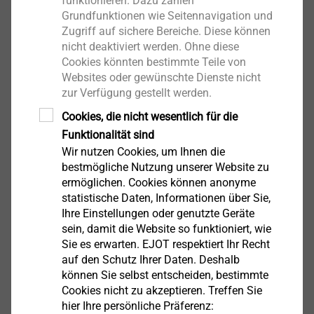
funktionieren. Dazu zählen
Grundfunktionen wie Seitennavigation und
Lagerzeit
Zugriff auf sichere Bereiche. Diese können
Temperaturempfindlichkeit
nicht deaktiviert werden. Ohne diese
Cookies könnten bestimmte Teile von
Websites oder gewünschte Dienste nicht
zur Verfügung gestellt werden.
Cookies, die nicht wesentlich für die
Funktionalität sind
Wir nutzen Cookies, um Ihnen die
bestmögliche Nutzung unserer Website zu
ermöglichen. Cookies können anonyme
statistische Daten, Informationen über Sie,
Ihre Einstellungen oder genutzte Geräte
sein, damit die Website so funktioniert, wie
HABEN SIE NOCH FRAGEN ZUM THEMA?
Sie es erwarten. EJOT respektiert Ihr Recht
auf den Schutz Ihrer Daten. Deshalb
können Sie selbst entscheiden, bestimmte
Ihr persönlicher Ansprechpartner steht Ihnen
Cookies nicht zu akzeptieren. Treffen Sie
gerne mit Rat und Tat zur Seite.
hier Ihre persönliche Präferenz: