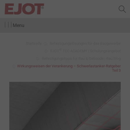
Menu
Startseite
Befestigungslösungen für das Baugewerbe
®
EJOT
TEC ACADEMY | Schulungsangebot
Befestigungstipps für Bau & Gebäude | Bau Blog
Wirkungsweisen der Verankerung – Schwerlastanker-Ratgeber
Teil 3