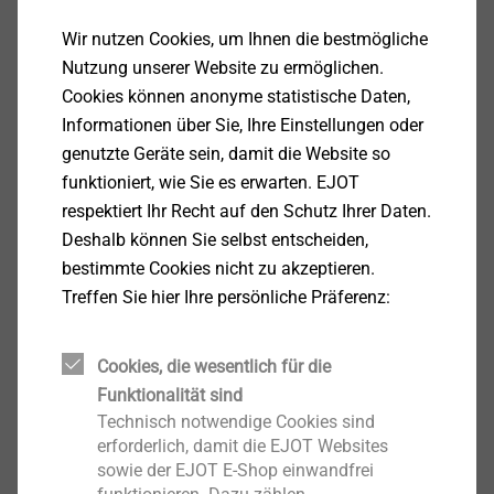
Hohe Tragfähigkeiten
Keine Spreizkräfte (ideal für randnahe
Wir nutzen Cookies, um Ihnen die bestmögliche
Befestigungen)
Nutzung unserer Website zu ermöglichen.
Für Verankerungen in Voll- und Hohlbaustoffen
Cookies können anonyme statistische Daten,
geeignet (Hohlbaustoffe erfordern eine Siebhülse)
Informationen über Sie, Ihre Einstellungen oder
Abdichtende Funktion (z. B. Einsatz in weißen
genutzte Geräte sein, damit die Website so
Wannen)
funktioniert, wie Sie es erwarten. EJOT
respektiert Ihr Recht auf den Schutz Ihrer Daten.
Zu beachten:
Deshalb können Sie selbst entscheiden,
Keine sofortige Belastbarkeit (Aushärtezeiten)
bestimmte Cookies nicht zu akzeptieren.
Besondere Anforderungen bei der Montage:
Treffen Sie hier Ihre persönliche Präferenz:
Gründliche Bohrlochreinigung (hohen
Tragfähigkeitsverlusten vorbeugen)
Cookies, die wesentlich für die
Komponenten müssen vollständig vermischt
Funktionalität sind
werden
Technisch notwendige Cookies sind
Verarbeitungs- und Umgebungstemperaturen
erforderlich, damit die EJOT Websites
beeinflussen die Aushärtezeit
sowie der EJOT E-Shop einwandfrei
Besondere Anforderungen an die Lagerung: