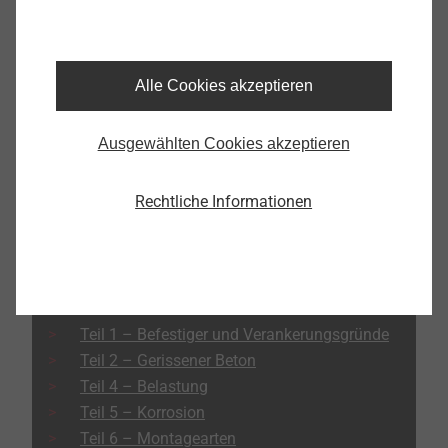
Kontakt aufnehmen
Alle Cookies akzeptieren
Ausgewählten Cookies akzeptieren
RATGEBER IM BEREICH DER SCHWERLAST­
Rechtliche Informationen
VERANKERUNG
Lesen Sie auch die anderen Beiträge des
Schwerlastanker-Ratgebers:
Teil 1 – Befestiger und Verankerungsgründe
Teil 2 – Gerissener Beton
Teil 4 – Belastung
Teil 5 – Korrosion
Teil 6 – Montagearten