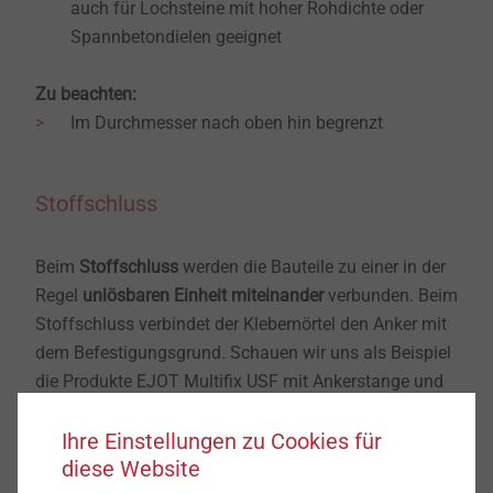
auch für Lochsteine mit hoher Rohdichte oder
Spannbetondielen geeignet
Zu beachten:
Im Durchmesser nach oben hin begrenzt
Stoffschluss
Beim
Stoffschluss
werden die Bauteile zu einer in der
Regel
unlösbaren Einheit miteinander
verbunden. Beim
Stoffschluss verbindet der Klebemörtel den Anker mit
dem Befestigungsgrund. Schauen wir uns als Beispiel
die Produkte EJOT Multifix USF mit Ankerstange und
Siebhülse
an.
Ihre Einstellungen zu Cookies für
diese Website
Vorteile: