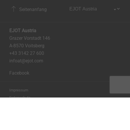
Seitenanfang
EJOT Austria
Grazer Vorstadt 146
A-8570 Voitsberg
+43 3142 27 600
infoat@ejot.com
Facebook
Impressum
Datenschutz
AGB
Seite drucken
Copyright © 2026 EJOT