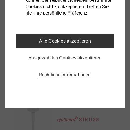
können Sie selbst entscheiden, bestimmte
8716140008
Cookies nicht zu akzeptieren. Treffen Sie
hier Ihre persönliche Präferenz:
Technische Details
Tellerdurchmesser
140.0
Farbe
Alle Cookies akzeptieren
weiß
Bestellbezeichnung
EJOT SBL 140 plus
Ausgewählten Cookies akzeptieren
VPE
100
Rechtliche Informationen
Weitere interessante Produkte
®
ejotherm
STR U 2G