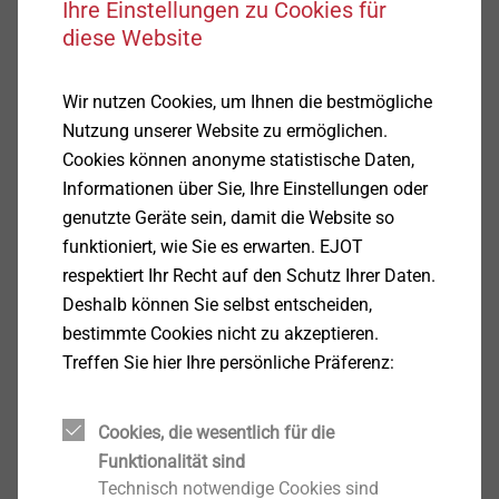
Ihre Einstellungen zu Cookies für
diese Website
Anwendungen
Kombiteller SBL 140
plus
Wir nutzen Cookies, um Ihnen die bestmögliche
Zur Kombination mit Tellerdübeln (ø-Teller: 60
Nutzung unserer Website zu ermöglichen.
mm)
Cookies können anonyme statistische Daten,
Zur Vergrößerung des Tellerdurchmessers von
Informationen über Sie, Ihre Einstellungen oder
WDVS-Dübeln
genutzte Geräte sein, damit die Website so
Speziell für die oberflächenbündige Montage in
funktioniert, wie Sie es erwarten. EJOT
Mineralwolle-Lamellendämmplatten
respektiert Ihr Recht auf den Schutz Ihrer Daten.
Eigenschaften
Deshalb können Sie selbst entscheiden,
Hohe Tellersteifigkeit für problemlose Montage
bestimmte Cookies nicht zu akzeptieren.
Hohe Traglasten dank zusätzlicher
Treffen Sie hier Ihre persönliche Präferenz:
Putzverkrallung
Hinweis
Cookies, die wesentlich für die
In Kombination mit ejotherm STR U 2G, ejotherm STR U oder ejotherm STR H sind die
Funktionalität sind
speziellen ejotherm STR-Stopfen zu montieren
Technisch notwendige Cookies sind