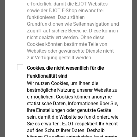
erforderlich, damit die EJOT Websites
Downloads
sowie der EJOT E-Shop einwandfrei
funktionieren. Dazu zählen
Grundfunktionen wie Seitennavigation und
Deutsch
Zugriff auf sichere Bereiche. Diese können
nicht deaktiviert werden. Ohne diese
Englisch
Cookies könnten bestimmte Teile von
Websites oder gewünschte Dienste nicht
zur Verfügung gestellt werden.
Sicherheitsdatenblatt.pdf
90 KB
Cookies, die nicht wesentlich für die
EPD Befestigungssysteme für WDVS.pdf
1 MB
Funktionalität sind
Wir nutzen Cookies, um Ihnen die
bestmögliche Nutzung unserer Website zu
Bitte beachten Sie: WDVS-Produkte sind nur
ermöglichen. Cookies können anonyme
statistische Daten, Informationen über Sie,
über Systemanbieter zu beziehen
Ihre Einstellungen oder genutzte Geräte
sein, damit die Website so funktioniert, wie
Sie es erwarten. EJOT respektiert Ihr Recht
EJOT SBL 140 plus
auf den Schutz Ihrer Daten. Deshalb