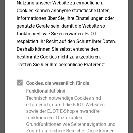
Nutzung unserer Website zu ermöglichen.
Properties
Cookies können anonyme statistische Daten,
Für den Einsatz im Bereich Flachdach
Informationen über Sie, Ihre Einstellungen oder
Für den Einsatz im Bereich Fenster- und
genutzte Geräte sein, damit die Website so
Glasfassadentechnik
funktioniert, wie Sie es erwarten. EJOT
Technische Daten
respektiert Ihr Recht auf den Schutz Ihrer Daten.
N/A
Deshalb können Sie selbst entscheiden,
bestimmte Cookies nicht zu akzeptieren.
Treffen Sie hier Ihre persönliche Präferenz:
Downloads
Cookies, die wesentlich für die
Deutsch
Funktionalität sind
Englisch
Technisch notwendige Cookies sind
erforderlich, damit die EJOT Websites
sowie der EJOT E-Shop einwandfrei
funktionieren. Dazu zählen
Produktdatenblatt.pdf
167 KB
Grundfunktionen wie Seitennavigation und
Zugriff auf sichere Bereiche. Diese können