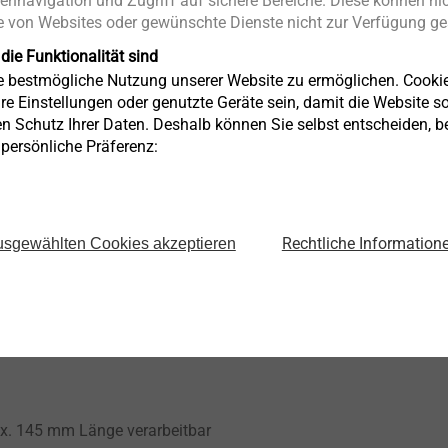
ennavigation und Zugriff auf sichere Bereiche. Diese können nic
chrauben mit hoher Montagesicherheit
 von Websites oder gewünschte Dienste nicht zur Verfügung ges
x. 280 mm
 die Funktionalität sind
V
ie bestmögliche Nutzung unserer Website zu ermöglichen. Cooki
re Einstellungen oder genutzte Geräte sein, damit die Website so 
0 1/min
en Schutz Ihrer Daten. Deshalb können Sie selbst entscheiden, 
1700 1/min
e persönliche Präferenz:
art/weich): 30/10 Nm
Rechtliche Information
sgewählten Cookies akzeptieren
t Schrauber und Bit H2-M6x35 mm)
ax. 145 mm Länge verarbeitbar