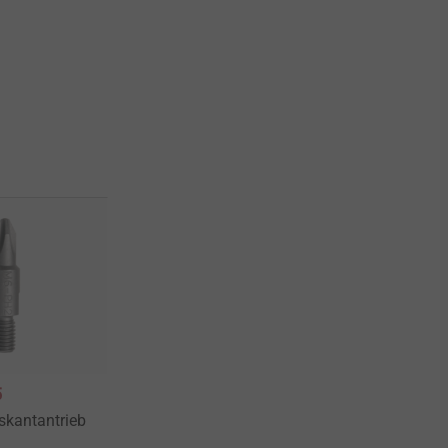
5
kantantrieb