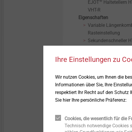
®
LIEBIG Schwerlastanker
EJOT
Haltetellern 
Oberflächen
VHT-R
Eigenschaften
Bolzenanker BA Plus
Strukturbauteile aus
Kunststoffen
Variable Längenkombi
Rasteinstellung
Gleitpunktschraube VARIO
Sekundenschneller H
vormagaziniert)
Iso-Team
Durch wegabhängigen
Ihre Einstellungen zu Co
überdreht werden
3 Jahre FEIN PLUS Ga
Flachdachprofil FP
Wir nutzen Cookies, um Ihnen die be
Ladegerät (bei Online
Informationen über Sie, Ihre Einstell
KERI-Anker
respektiert Ihr Recht auf den Schutz 
Vorteile
Sie hier Ihre persönliche Präferenz:
Kurze Montagezeiten
Distanzschraube
Befestigungselement
Einfache und sichere 
Cookies, die wesentlich für die F
JBS-R/EcoTek
Haltetellerlänge
Technisch notwendige Cookies si