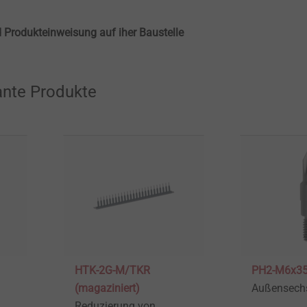
 Produkteinweisung auf iher Baustelle
ante Produkte
HTK-2G-M/TKR
PH2-M6x3
(magaziniert)
Außensechs
Reduzierung von