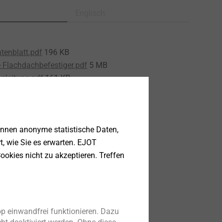
Englisch
tenblatt.pdf
196 KB
 Flachdachbefestiger.pdf
5 MB
nleitung.pdf
161 KB
önnen anonyme statistische Daten,
rt, wie Sie es erwarten. EJOT
ookies nicht zu akzeptieren. Treffen
p einwandfrei funktionieren. Dazu