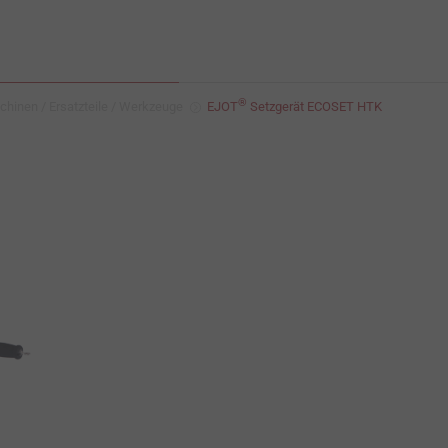
®
hinen / Ersatzteile / Werkzeuge
EJOT
Setzgerät ECOSET HTK