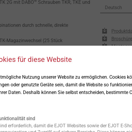
®
HTK 2G mit DABO
Schrauben TKR, TKE und
Deutsch
nationen durch schnelle, direkte
Produktda
Broschüre
TK-Magazinwechsel (25 Stück
Montagea
 Tiefenanschlag können Schrauben nicht
okies für diese Website
rantie für Antriebsmaschine inkl. Akku und
stmögliche Nutzung unserer Website zu ermöglichen. Cookies k
-Registrierung)
ungen oder genutzte Geräte sein, damit die Website so funktionie
Ihrer Daten. Deshalb können Sie selbst entscheiden, bestimmte C
 durch vormagazinierte
e
Rasteinstellung für die jeweils benötigte
unktionalität sind
nd erforderlich, damit die EJOT Websites sowie der EJOT E-Sho