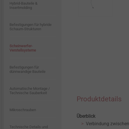
Hybrid-Bauteile &
Bau Blog
Software
Whistleblower
Stellenangebote
Holzschrauben
Dichtmanschetten
Insertmolding
CROSSFIX
Industrieller Leichtbau
Historie
Kontakt
Dämmstoffbefestigungen
Befestigungen für hybride
LT-System
Schaum-Strukturen
Innenausbau
Nachhaltigkeit
Direktmontage
Pro-Line
Scheinwerfer-
Montageelemente für
Verstellsysteme
Anbauteile
Niete
STR U 2G
Befestigungen für
Profile für WDVS
dünnwandige Bauteile
Maschinen/Werkzeuge
Iso-Bar ECO
Solar
Automatische Montage /
Zubehör
Technische Sauberkeit
Dichtschraube JZ5
Produktdetails
Dübeltechnik
Mikroschrauben
Betonschrauben
Überblick
Vorgehängte Hinterlüftete
Verbindung zwischen
Fassaden
Technische Details und