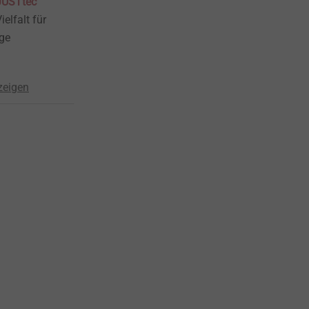
USTtec
ielfalt für
ge
zeigen