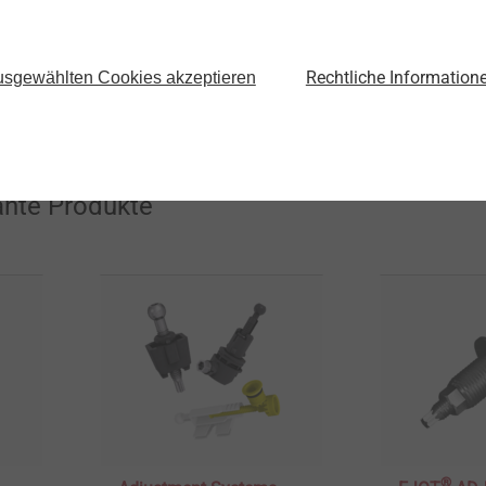
molding, manufacturing, automation, as
and support for manufacturing companie
website at
asysttech.com
or contact us
Rechtliche Information
sgewählten Cookies akzeptieren
ante Produkte
®