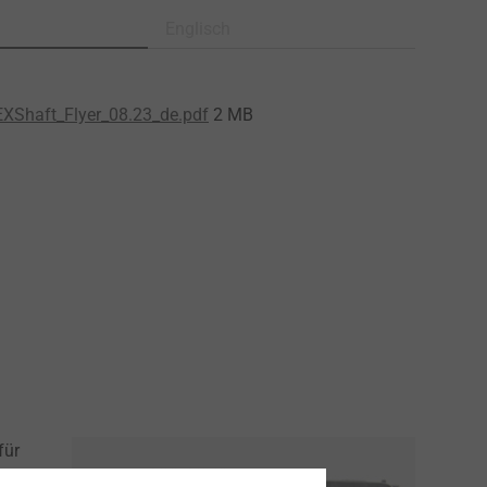
Englisch
XShaft_Flyer_08.23_de.pdf
2 MB
für