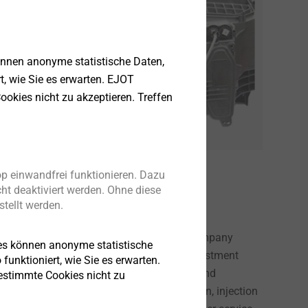
önnen anonyme statistische Daten,
rt, wie Sie es erwarten. EJOT
ookies nicht zu akzeptieren. Treffen
p einwandfrei funktionieren. Dazu
ht deaktiviert werden. Ohne diese
tellt werden.
as been an ATF and EJOT joint venture company
es können anonyme statistische
ive Lighting industry with aiming and adjustment
funktioniert, wie Sie es erwarten.
rkets by leveraging advanced technology and
bestimmte Cookies nicht zu
iver exceptional prototyping, product design, injection