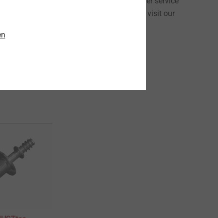
sembly solutions, and outstanding customer service
s worldwide. To learn more about ASYST, visit our
 at
sales@asysttech.com
en