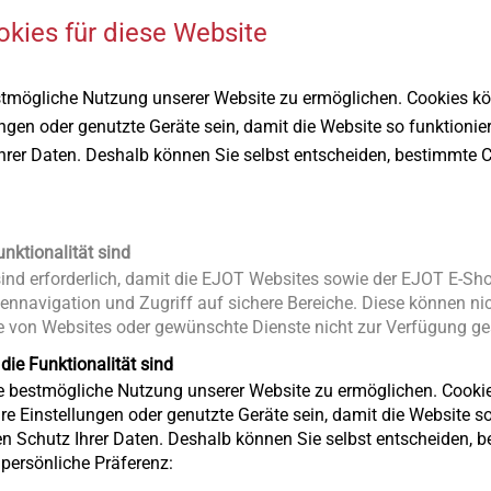
realisierbar. Die Welle überträgt die Kraft, die in eine rotierende
okies für diese Website
d, zum eigentlichen internen Angriffspunkt.
stmögliche Nutzung unserer Website zu ermöglichen. Cookies k
ungen oder genutzte Geräte sein, damit die Website so funktionie
Ihrer Daten. Deshalb können Sie selbst entscheiden, bestimmte C
unktionalität sind
nd erforderlich, damit die EJOT Websites sowie der EJOT E-Sho
YST Technologies, L.P
ennavigation und Zugriff auf sichere Bereiche. Diese können nic
 von Websites oder gewünschte Dienste nicht zur Verfügung ges
 die Funktionalität sind
Since 1996, ASYST Technologies, L.P h
ie bestmögliche Nutzung unserer Website zu ermöglichen. Cooki
formed to primarily support the Automot
re Einstellungen oder genutzte Geräte sein, damit die Website so 
systems. We currently serve various ma
en Schutz Ihrer Daten. Deshalb können Sie selbst entscheiden, 
e persönliche Präferenz:
unparalleled engineering expertise to del