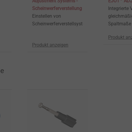
Adjustment Systems -
EJOT
ADJ
Scheinwerferverstellung
Integrierte V
Einstellen von
gleichmäßi
Scheinwerferverstellsysteme.
Spaltmaße
Produkt an
Produkt anzeigen
te