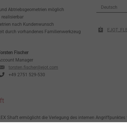
Deutsch
 und Abtriebsgeometrien möglich
realisierbar
metrien nach Kundenwunsch
EJOT_FLE
eit durch vorhandenes Familienwerkzeug
orsten Fischer
Account Manager
torsten.fischer@ejot.com
+49 2751 529-530
ft
EX Shaft ermöglicht die Verlegung des internen Angriffpunktes 
ntale Einstellung über einen langen Zugriffsweg. Dies ist ohne