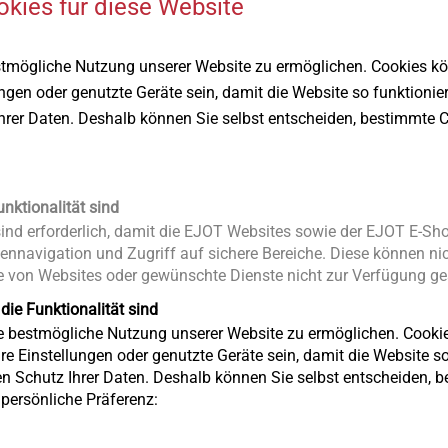
okies für diese Website
stmögliche Nutzung unserer Website zu ermöglichen. Cookies k
ungen oder genutzte Geräte sein, damit die Website so funktionie
Ihrer Daten. Deshalb können Sie selbst entscheiden, bestimmte C
unktionalität sind
nd erforderlich, damit die EJOT Websites sowie der EJOT E-Sho
ennavigation und Zugriff auf sichere Bereiche. Diese können nic
 von Websites oder gewünschte Dienste nicht zur Verfügung ges
 die Funktionalität sind
len dabei im System wichtige Aufgaben und sind neben den
ie bestmögliche Nutzung unserer Website zu ermöglichen. Cooki
tandteil. Sie zentrieren die Schraube in der Mitte des Bohrloch
re Einstellungen oder genutzte Geräte sein, damit die Website so 
ungen der Platte Bewegungen in alle Richtungen zu ermögliche
en Schutz Ihrer Daten. Deshalb können Sie selbst entscheiden, 
schützt dabei die Plattenoberfläche während der Verschiebungen
e persönliche Präferenz:
 Schraubenkopf. Um die sichtbare Befestigung optisch anspre
ühren zu können, bietet EJOT eine individuelle, farbige Lackier