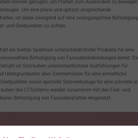
stem können genügen, um Platten zum Ausknicken zu bewegen
 erzeugen. Um eine plane und optisch ansprechende
halten, ist dabei zwingend auf eine zwängungsfreie Befestigung
t- und Gleitpunkten zu achten.
lt ein breites Spektrum unterschiedlichster Produkte für eine
 einwandfreie Befestigung von Fassadenbekleidungen bereit. D
Vielzahl an Schrauben unterschiedlichster Ausführungen für
d Untergrundarten über Zentrierhülsen für eine einheitliche
Gleitpunkten sowie spezielle Setzwerkzeuge für eine schnelle u
hrauben des LT-Systems werden zusammen mit den Fest- und
tbaren Befestigung von Fassadenplatten eingesetzt.