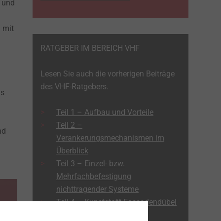
 und
 mit
RATGEBER IM BEREICH VHF
Lesen Sie auch die vorherigen Beiträge
des VHF-Ratgebers.
as
Teil 1 – Aufbau und Vorteile
Teil 2 –
nd
Verankerungsmechanismen im
Überblick
Teil 3 – Einzel- bzw.
Mehrfachbefestigung
nichttragender Systeme
Teil 4 – Kunststoff-Fassadendübel
richtig einsetzen