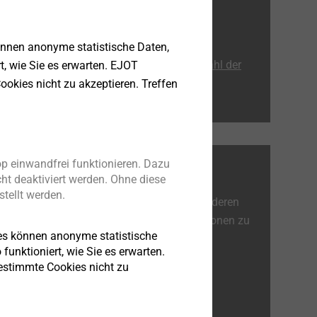
Teil 5 – Verankerung mit
Bolzenankern und
Injektionssystemen
önnen anonyme statistische Daten,
Teil 6 – Die richtige Auswahl der
rt, wie Sie es erwarten. EJOT
Unterkonstruktion
ookies nicht zu akzeptieren. Treffen
p einwandfrei funktionieren. Dazu
WEITERE RATGEBER
ht deaktiviert werden. Ohne diese
tellt werden.
Lesen Sie außerdem unsere anderen
Ratgeber, um weitere Informationen zu
es können anonyme statistische
erhalten.
s, um
funktioniert, wie Sie es erwarten.
n.
bestimmte Cookies nicht zu
Bohrschrauben-Ratgeber
 vor
Flachdach-Ratgeber
chend
Korrosionsratgeber
ung