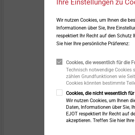
Ihre Einstellungen zu Co
Wir nutzen Cookies, um Ihnen die be
Informationen über Sie, Ihre Einstell
respektiert Ihr Recht auf den Schutz 
Sie hier Ihre persönliche Präferenz:
Cookies, die wesentlich für die F
Technisch notwendige Cookies si
zählen Grundfunktionen wie Seit
Cookies könnten bestimmte Teile
Cookies, die nicht wesentlich für
Die Zentrierhülsen erfül
Wir nutzen Cookies, um Ihnen d
Schrauben elementarer Bes
Daten, Informationen über Sie, Ih
bei späteren Längenänder
EJOT respektiert Ihr Recht auf d
Der Kragen an der Hülse 
akzeptieren. Treffen Sie hier Ihr
dem Verkratzen durch den
und möglichst dezent ausf