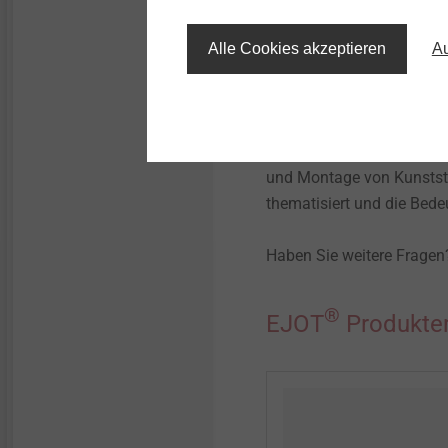
des Schraubenkopfes – de
Alle Cookies akzeptieren
Au
VHF-Ratgeber – Wissen 
In unserem VHF-Ratgeber 
Verankerung sowie die Ei
Mehrfachbefestigung von
und Montage von Kunstst
thematisiert und die Bede
Haben Sie weitere Fragen
®
EJOT
Produktem