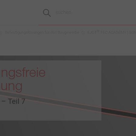
®
Befestigungslösungen für das Baugewerbe
EJOT
TEC ACADEMY | Sch
gsfreie
gung
– Teil 7