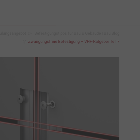
ulungsangebot
Befestigungstipps für Bau & Gebäude | Bau Blog
Zwängungsfreie Befestigung – VHF-Ratgeber Teil 7