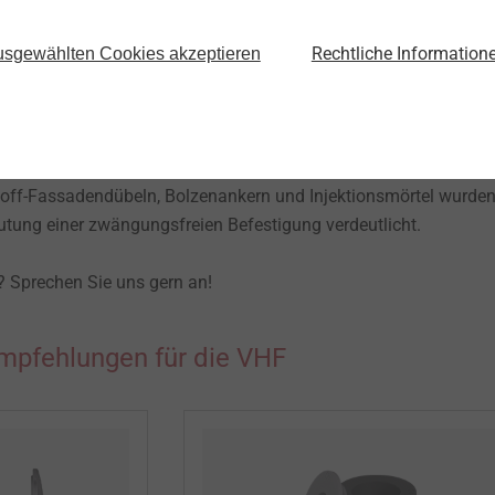
r Kreativität sind dabei kaum Grenzen gesetzt.
Rechtliche Information
sgewählten Cookies akzeptieren
worauf es ankommt
haben wir den Aufbau und die Vorteile einer VHF, Grundlagen zu
genschaften und Besonderheiten einer Einzel- bzw.
 nichttragenden Systemen besprochen. Auch die korrekte Ausw
off-Fassadendübeln, Bolzenankern und Injektionsmörtel wurde
utung einer zwängungsfreien Befestigung verdeutlicht.
? Sprechen Sie uns gern an!
pfehlungen für die VHF