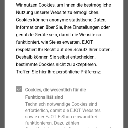
Antrieb: Sechskant SW8
Wir nutzen Cookies, um Ihnen die bestmögliche
Angepresste Scheibe: Ø 13 mm
Nutzung unserer Website zu ermöglichen.
Länge gewindefreier Bereich: 5,0 mm
Cookies können anonyme statistische Daten,
Informationen über Sie, Ihre Einstellungen oder
genutzte Geräte sein, damit die Website so
Hinweis
funktioniert, wie Sie es erwarten. EJOT
Bauteilkombinationen abgeprüft mit R
(Bauteil II) ≥
m
2
respektiert Ihr Recht auf den Schutz Ihrer Daten.
190, ≥ 215 und ≥ 245 N/mm
. Tragfähigkeitswerte
Deshalb können Sie selbst entscheiden,
sind dem allgemeinen bauaufsichtlichen Prüfzeugnis
bestimmte Cookies nicht zu akzeptieren.
(abP) P-BWU02-148004 zu entnehmen.
Treffen Sie hier Ihre persönliche Präferenz:
Downloads
Cookies, die wesentlich für die
Funktionalität sind
Deutsch
Technisch notwendige Cookies sind
erforderlich, damit die EJOT Websites
Englisch
sowie der EJOT E-Shop einwandfrei
funktionieren. Dazu zählen