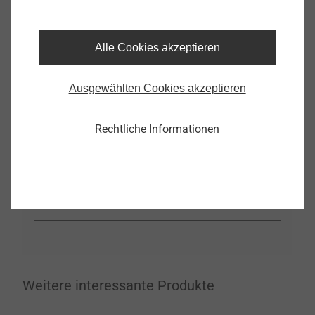
JT9-3H/5-5,5x19
7380540340
Alle Cookies akzeptieren
Ausgewählten Cookies akzeptieren
CAD
Rechtliche Informationen
* Vielen Dank für Ihr Interesse an unseren
CAD-Daten. Um diesen Bereich nutzen zu
können melden Sie sich einfach an
oder
registrieren Sie sich bitte hier.
Weitere interessante Produkte