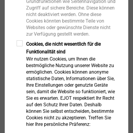
Grundfunktionen wie Seitennavigation und
Prüfzeugnis P-BWU02-1980001.pdf
8 MB
Zugriff auf sichere Bereiche. Diese können
EPD Gewindefurchende Schrauben.pdf
1 MB
nicht deaktiviert werden. Ohne diese
Cookies könnten bestimmte Teile von
Produktdatenblatt.pdf
198 KB
Websites oder gewünschte Dienste nicht
Montageanleitung.pdf
3 MB
zur Verfügung gestellt werden.
Cookies, die nicht wesentlich für die
Funktionalität sind
Wir nutzen Cookies, um Ihnen die
Filter
bestmögliche Nutzung unserer Website zu
ermöglichen. Cookies können anonyme
statistische Daten, Informationen über Sie,
Ihre Einstellungen oder genutzte Geräte
sein, damit die Website so funktioniert, wie
Sie es erwarten. EJOT respektiert Ihr Recht
auf den Schutz Ihrer Daten. Deshalb
können Sie selbst entscheiden, bestimmte
JT9-3H/5-5,5x19 VE100
Cookies nicht zu akzeptieren. Treffen Sie
6380540340
hier Ihre persönliche Präferenz: