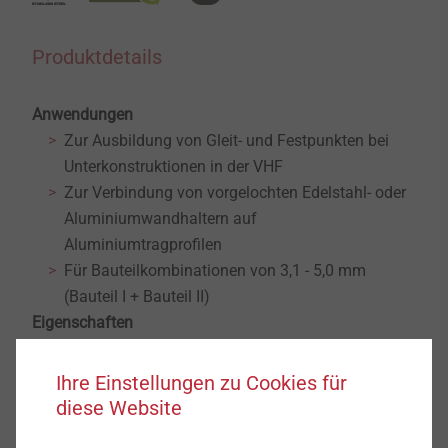
Produktdetails
Anwendungen
Zur Ausbildung von Gleit- und Festpunkten bei
Unterkonstruktionen in der VHF
Zur Verbindung von vorgelochten Edelstahl- oder
Aluminiumwandhaltern auf
Aluminiumtragprofilen
Für Bauteilkombinationen von 3,1 - 5,0 mm
(Bauteil I + Bauteil II)
Eigenschaften
Edelstahl A4
Technische Daten
Ihre Einstellungen zu Cookies für
Durchmesser: 5,5 mm
diese Website
Bohrkapazität: 3,0 mm