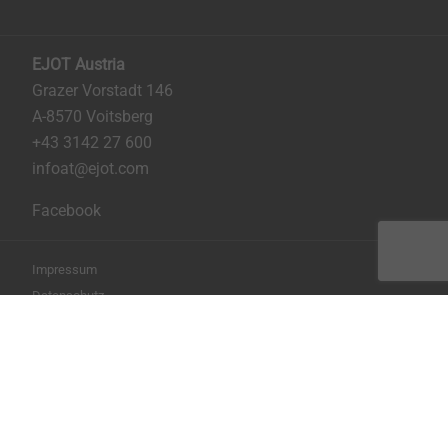
EJOT Austria
Grazer Vorstadt 146
A-8570 Voitsberg
+43 3142 27 600
infoat@ejot.com
Facebook
Impressum
Datenschutz
AGB
Seite drucken
Copyright © 2026 EJOT