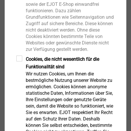
sowie der EJOT E-Shop einwandfrei
funktionieren. Dazu zählen
Grundfunktionen wie Seitennavigation und
Solarbefestiger-Set JT3-SB-
Zugriff auf sichere Bereiche. Diese können
3-8,0xL mit E16 + ORKAN-
nicht deaktiviert werden. Ohne diese
Kalotte
Cookies könnten bestimmte Teile von
Solarbefestiger
Websites oder gewünschte Dienste nicht
zur Verfügung gestellt werden.
Produkt anzeigen
Cookies, die nicht wesentlich für die
Funktionalität sind
Wir nutzen Cookies, um Ihnen die
Solarbefestiger-Set JT3-SB-
bestmögliche Nutzung unserer Website zu
3-8,0xL mit
ermöglichen. Cookies können anonyme
statistische Daten, Informationen über Sie,
Faserzementdichtung FZD
Ihre Einstellungen oder genutzte Geräte
Solarbefestiger
sein, damit die Website so funktioniert, wie
Produkt anzeigen
Sie es erwarten. EJOT respektiert Ihr Recht
auf den Schutz Ihrer Daten. Deshalb
können Sie selbst entscheiden, bestimmte