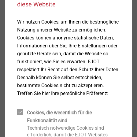
diese Website
Produkt anzeigen
Wir nutzen Cookies, um Ihnen die bestmögliche
Nutzung unserer Website zu ermöglichen.
Solarbefestiger-Set JA3-SB-
Cookies können anonyme statistische Daten,
10,0xL mit E20 + ORKAN-
Informationen über Sie, Ihre Einstellungen oder
Kalotte
genutzte Geräte sein, damit die Website so
Solarbefestiger
funktioniert, wie Sie es erwarten. EJOT
respektiert Ihr Recht auf den Schutz Ihrer Daten.
Produkt anzeigen
Deshalb können Sie selbst entscheiden,
bestimmte Cookies nicht zu akzeptieren.
Treffen Sie hier Ihre persönliche Präferenz:
®
SB-Flachstahl für EJOT
Solarbefestiger
Cookies, die wesentlich für die
Solarbefestiger
Funktionalität sind
Technisch notwendige Cookies sind
Produkt anzeigen
erforderlich, damit die EJOT Websites