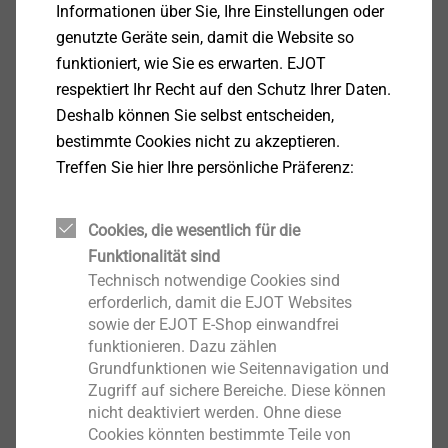
Informationen über Sie, Ihre Einstellungen oder
Wartungsfreie Anschlussfuge
genutzte Geräte sein, damit die Website so
Integriertes Transferklebeband zum Befestigen
funktioniert, wie Sie es erwarten. EJOT
der Abdeckfolie
respektiert Ihr Recht auf den Schutz Ihrer Daten.
Keine nachträglichen Reinigungsarbeiten
Deshalb können Sie selbst entscheiden,
Profil in weiß und anthrazit erhältlich
bestimmte Cookies nicht zu akzeptieren.
Treffen Sie hier Ihre persönliche Präferenz:
Technische Daten
Hart-PVC-Profil mit Glasfasergewebe 160 g,
Cookies, die wesentlich für die
alkalibeständig und verschiebefest. Gewebefahne 12,5
Funktionalität sind
cm. Schlagregendichtes,
Technisch notwendige Cookies sind
Polyethylen Schaumstoffband 6 x 1 mm und 4 x 3
erforderlich, damit die EJOT Websites
mm mit hoher Klebkraft, optimaler Alterungs- und
sowie der EJOT E-Shop einwandfrei
Feuchtigkeitsbeständigkeit sowie maximaler
funktionieren. Dazu zählen
Resistenz gegenüber UV- und
Grundfunktionen wie Seitennavigation und
Ozonstrahlung. Bewegungen werden über
Zugriff auf sichere Bereiche. Diese können
nicht deaktiviert werden. Ohne diese
die integrierte TPE-Schlaufe dauerhaft
Cookies könnten bestimmte Teile von
aufgenommen. Selbstklebendes Transferklebeband