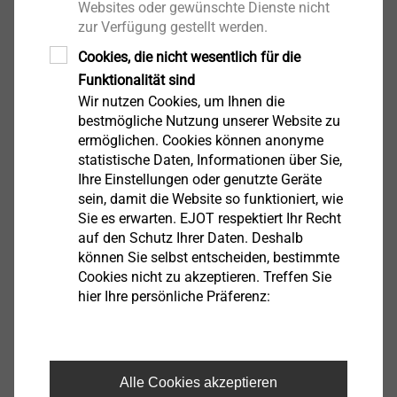
Websites oder gewünschte Dienste nicht
12 mm zur Aufnahme der Schutzfolie.
zur Verfügung gestellt werden.
Verarbeitungshinweise:
Der Untergrund muss eben,
Cookies, die nicht wesentlich für die
trocken, staub- und fettfrei sein. Haftmindernde
Funktionalität sind
Rückstände sind zu entfernen. Klebeprobe
Wir nutzen Cookies, um Ihnen die
durchführen! Verarbeitungs- und
bestmögliche Nutzung unserer Website zu
ermöglichen. Cookies können anonyme
Untergrundtemperatur +5 bis +40°C.
statistische Daten, Informationen über Sie,
Gewebeanputzprofil mit Gehrungs- oder Leistenschere
Ihre Einstellungen oder genutzte Geräte
auf das benötigte Maß ablängen. Das Profil auf dem
sein, damit die Website so funktioniert, wie
Fensterrahmen aufkleben und fest andrücken. Die
Sie es erwarten. EJOT respektiert Ihr Recht
Abdeckfolie auf dem vorgesehen Transferklebeband
auf den Schutz Ihrer Daten. Deshalb
können Sie selbst entscheiden, bestimmte
auf der Lasche aufkleben. Das Glasfasergewebe für
Cookies nicht zu akzeptieren. Treffen Sie
das Auftragen der Armierungsmasse kurz nach vorne
hier Ihre persönliche Präferenz:
klappen. Anschließend wird das Gewebe in die nasse
Armierungsmasse eingebettet und eingespachtelt.
Nach Beendigung der Arbeiten muss die Schutzlasche
zum Abzugssteg geknickt und dann von oben nach
Alle Cookies akzeptieren