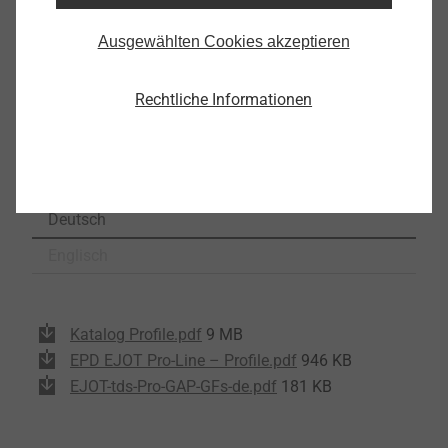
unten parallel zum Profil abgezogen werden.
Hinweise
Ausgewählten Cookies akzeptieren
Kühl und trocken lagern
Transport und Lagerung liegend
Rechtliche Informationen
Downloads
Deutsch
Englisch
Katalog Profile.pdf
9 MB
EPD EJOT Pro-Line – Profile.pdf
946 KB
EJOT-tds-Pro-GAP-GFs-de.pdf
181 KB