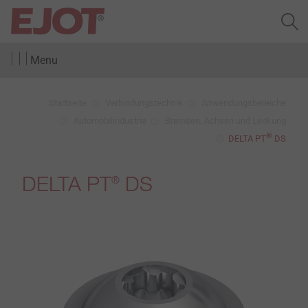
Menu
Startseite
Verbindungstechnik
Anwendungsbereiche
Automobilindustrie
Bremsen, Achsen und Lenkung
®
DELTA PT
DS
DELTA PT
DS
®