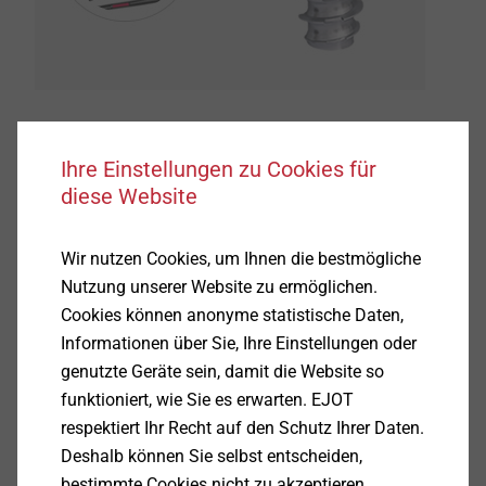
Alternative Materialien und Werkstoffe, die vor
Ihre Einstellungen zu Cookies für
wenigen Jahren noch nicht im Fokus
diese Website
verbindungstechnischer Fragestellungen standen,
halten mittlerweile großflächig Einzug in
Wir nutzen Cookies, um Ihnen die bestmögliche
unterschiedlichsten industriellen Anwendungen. In
Nutzung unserer Website zu ermöglichen.
diesem Zusammenhang sind insbesondere
Cookies können anonyme statistische Daten,
duroplastische Kunststoffe zu nennen, die oftmals
Informationen über Sie, Ihre Einstellungen oder
andere Werkstoffe ersetzen, in der Automobilindustrie
genutzte Geräte sein, damit die Website so
meist aus Gründen der Gewichtseinsparung von
funktioniert, wie Sie es erwarten. EJOT
Bauteilen. Die sichere und langlebige Verbindung
respektiert Ihr Recht auf den Schutz Ihrer Daten.
dieser oftmals hoch belasteten Bauteile stellt dabei
Deshalb können Sie selbst entscheiden,
höchste Anforderungen an die zum Einsatz
bestimmte Cookies nicht zu akzeptieren.