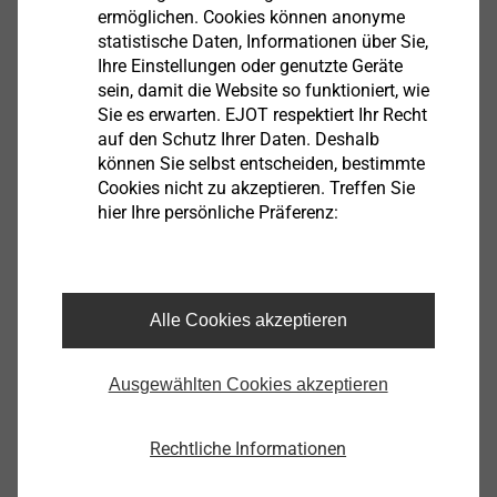
ermöglichen. Cookies können anonyme
statistische Daten, Informationen über Sie,
Ihre Einstellungen oder genutzte Geräte
sein, damit die Website so funktioniert, wie
Sie es erwarten. EJOT respektiert Ihr Recht
auf den Schutz Ihrer Daten. Deshalb
können Sie selbst entscheiden, bestimmte
Die Gewindeform „DS“ (DuroSet) ist dabei der
Cookies nicht zu akzeptieren. Treffen Sie
hier Ihre persönliche Präferenz:
„Schlüssel“ für die Lösung dieser erschwerten
verbindungstechnischen Anforderungen. Auf die
®
bewährte DELTA PT
Gewindegeometrie werden bei
®
der EJOT DELTA PT
DS Schraube spezielle Nuten
Alle Cookies akzeptieren
aufgebracht, die ein optimales Formen des
Mutterngewindes ermöglichen. Diese Nuten sind an
Ausgewählten Cookies akzeptieren
der Schraubenspitze besonders ausgeprägt und
laufen in Richtung Schraubenkopf aus. Die neu
entwickelte Gewindeformzone ermöglicht damit ein
Rechtliche Informationen
niedriges Eindreh- und ein hohes Überdrehmoment,