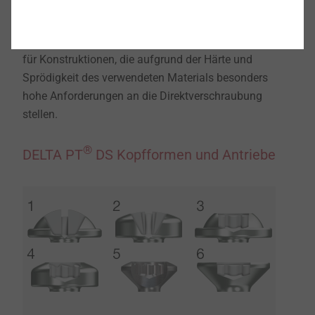
Tubusbrüche bei der Direktverschraubung können mit
®
der DELTA PT
DS somit zuverlässig vermieden
werden. Diese neuartige Schraube ist damit optimiert
für Konstruktionen, die aufgrund der Härte und
Sprödigkeit des verwendeten Materials besonders
hohe Anforderungen an die Direktverschraubung
stellen.
®
DELTA PT
DS Kopfformen und Antriebe