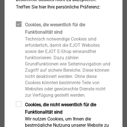
kommenden Verbindungselemente. Diese
Treffen Sie hier Ihre persönliche Präferenz:
Anforderungen erfüllt EJOT mit der neu entwickelten
®
DELTA PT
DS, die auf Basis der bewährten DELTA PT
®
Cookies, die wesentlich für die
Schraube aufgrund ihres besonderen
Funktionalität sind
Gewindelayouts für schwierigste Anforderungen bei
Technisch notwendige Cookies sind
der selbstfurchenden Verschraubung in Duroplaste
erforderlich, damit die EJOT Websites
prädestiniert ist.
sowie der EJOT E-Shop einwandfrei
funktionieren. Dazu zählen
Grundfunktionen wie Seitennavigation und
Modifizierte Gewindeenden
Zugriff auf sichere Bereiche. Diese können
nicht deaktiviert werden. Ohne diese
Cookies könnten bestimmte Teile von
Websites oder gewünschte Dienste nicht
zur Verfügung gestellt werden.
Cookies, die nicht wesentlich für die
Funktionalität sind
Wir nutzen Cookies, um Ihnen die
bestmögliche Nutzung unserer Website zu